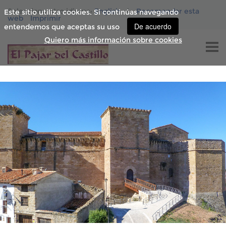
Seleccione otro idioma:
English
|
Recomendar esta
Este sitio utiliza cookies. Si continúas navegando
web
Imprimir
De acuerdo
entendemos que aceptas su uso
Quiero más información sobre cookies
INICIO
CARACTERÍSTICAS
SERVICIOS
TARIFAS